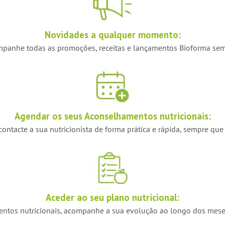
Novidades a qualquer momento:
panhe todas as promoções, receitas e lançamentos Bioforma sem
Agendar os seus Aconselhamentos nutricionais:
ontacte a sua nutricionista de forma prática e rápida, sempre que
Aceder ao seu plano nutricional:
ntos nutricionais, acompanhe a sua evolução ao longo dos meses 