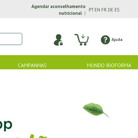
Agendar aconselhamento
PT
EN
FR
DE
ES
nutricional
|
Ajuda
CAMPANHAS
MUNDO BIOFORMA