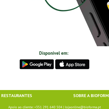
Disponível em:
RESTAURANTES
SOBRE A BIOFOR
Apoio ao cliente: +351 291 640 504 |
lojaonline@bioforma.pt