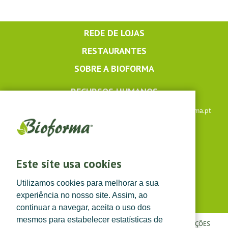
REDE DE LOJAS
RESTAURANTES
SOBRE A BIOFORMA
RECURSOS HUMANOS
Apoio ao cliente: +351 291 640 504 |
lojaonline@bioforma.pt
(dias úteis das 8h30 às 13h e das 14h às 17h30)
Siga-nos em
Este site usa cookies
Utilizamos cookies para melhorar a sua
experiência no nosso site. Assim, ao
continuar a navegar, aceita o uso dos
mesmos para estabelecer estatísticas de
POLÍTICA DE PRIVACIDADE
|
TERMOS E CONDIÇÕES
|
CONDIÇÕES