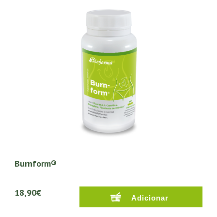
Burnform®
18,90€