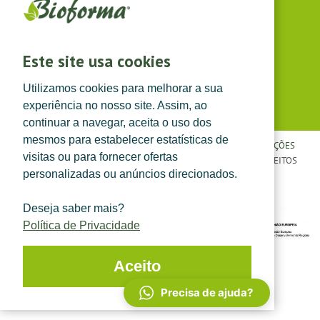
(dias úteis das 8h30 às 13h e das 14h às 17h30)
Siga-nos em
Este site usa cookies
Utilizamos cookies para melhorar a sua
experiência no nosso site. Assim, ao
continuar a navegar, aceita o uso dos
mesmos para estabelecer estatísticas de
POLÍTICA DE PRIVACIDADE
|
TERMOS E CONDIÇÕES
|
CONDIÇÕES
visitas ou para fornecer ofertas
GERAIS DE VENDA
| ©
TOPFARMA, LDA. 2022.
TODOS OS DIREITOS
personalizadas ou anúncios direcionados.
RESERVADOS.
Deseja saber mais?
Política de Privacidade
Aceito
Precisa de ajuda?