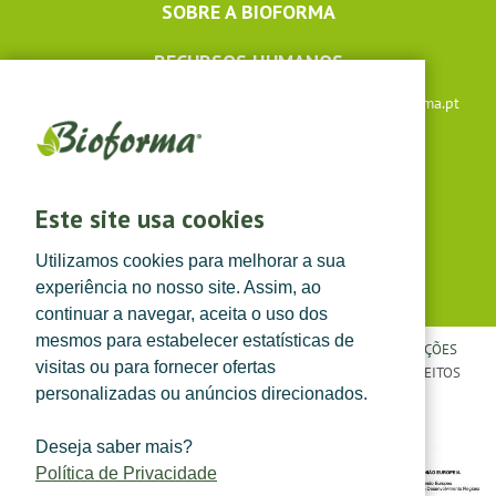
SOBRE A BIOFORMA
RECURSOS HUMANOS
Apoio ao cliente: +351 291 640 504 |
lojaonline@bioforma.pt
(dias úteis das 8h30 às 13h e das 14h às 17h30)
Siga-nos em
Este site usa cookies
Utilizamos cookies para melhorar a sua
experiência no nosso site. Assim, ao
continuar a navegar, aceita o uso dos
mesmos para estabelecer estatísticas de
POLÍTICA DE PRIVACIDADE
|
TERMOS E CONDIÇÕES
|
CONDIÇÕES
visitas ou para fornecer ofertas
GERAIS DE VENDA
| ©
TOPFARMA, LDA. 2022.
TODOS OS DIREITOS
personalizadas ou anúncios direcionados.
RESERVADOS.
Deseja saber mais?
Política de Privacidade