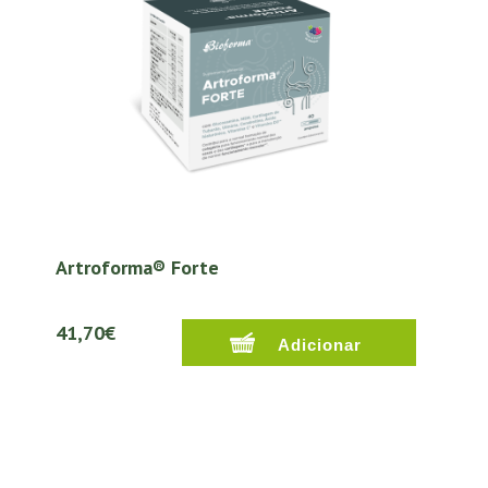
Artroforma® Forte
41,70€