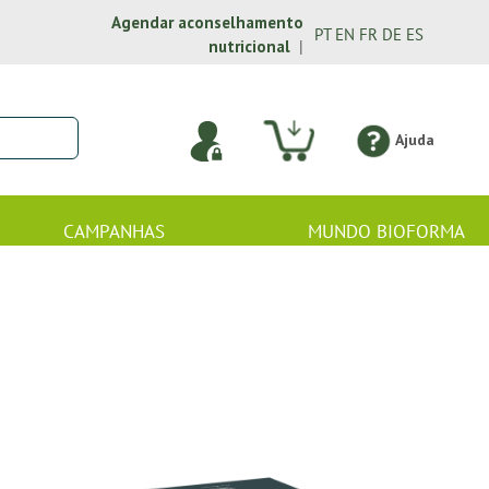
Agendar aconselhamento
PT
EN
FR
DE
ES
nutricional
|
Ajuda
CAMPANHAS
MUNDO BIOFORMA