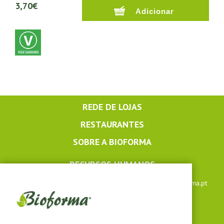
3,70€
REDE DE LOJAS
RESTAURANTES
SOBRE A BIOFORMA
RECURSOS HUMANOS
Apoio ao cliente: +351 291 640 504 |
lojaonline@bioforma.pt
(dias úteis das 8h30 às 13h e das 14h às 17h30)
Siga-nos em