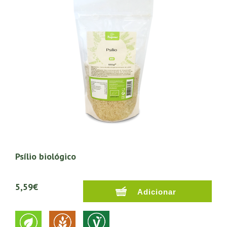
Psílio biológico
5,59€