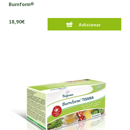
Burnform®
18,90€