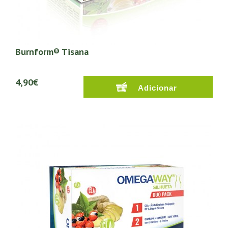
Burnform® Tisana
4,90€