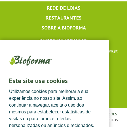
REDE DE LOJAS
RESTAURANTES
SOBRE A BIOFORMA
RECURSOS HUMANOS
Apoio ao cliente: +351 291 640 504 |
lojaonline@bioforma.pt
(dias úteis das 8h30 às 13h e das 14h às 17h30)
Siga-nos em
Este site usa cookies
Utilizamos cookies para melhorar a sua
experiência no nosso site. Assim, ao
continuar a navegar, aceita o uso dos
mesmos para estabelecer estatísticas de
POLÍTICA DE PRIVACIDADE
|
TERMOS E CONDIÇÕES
|
CONDIÇÕES
visitas ou para fornecer ofertas
GERAIS DE VENDA
| ©
TOPFARMA, LDA. 2022.
TODOS OS DIREITOS
personalizadas ou anúncios direcionados.
RESERVADOS.