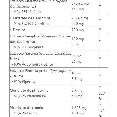
Ext. seco Guaraná (
Paullinia cupana
573,92 mg
Kunth
, semente)
**
132 mg
- Máx 23% Cafeína
L-Tartarato de L-Carnitina
297,62 mg
**
- Mín. 67,2% L-Carnitina
200 mg
L-Tirosina
200 mg
**
Ext. seco Gengibre (
Zingiber officinale
100 mg
Roscoe
, Rizoma)
**
5 mg
- Mín. 5% Gingeróis
Ext. seco Garcínia (
Garcinia Cambogia
,
60 mg
fruto)
**
36 mg
- 60% Ácido hidroxicítrico
Ext. seco Pimenta preta (
Piper nigrum
40 mg
L.
, fruto)
**
3,8 mg
- 95% Piperina
**
Cloridrato de piridoxina
3,9 mg
229
- 82,27% Vitamina B6
3,2 mg
%
**
Picolinato de crómio
1,208 mg
375
- 12,43% Crómio
150 mcg
%