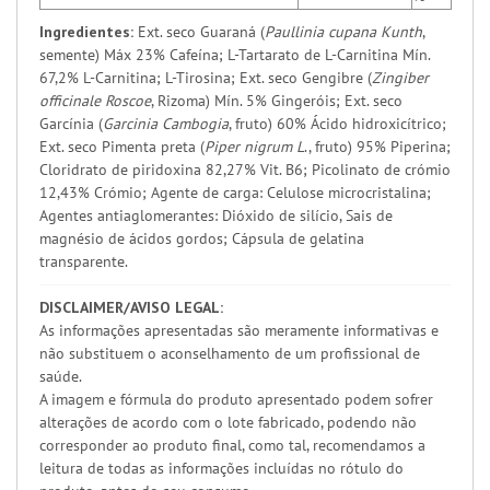
Ingredientes:
Ext. seco Guaraná (
Paullinia cupana Kunth
,
semente) Máx 23% Cafeína; L-Tartarato de L-Carnitina Mín.
67,2% L-Carnitina; L-Tirosina; Ext. seco Gengibre (
Zingiber
officinale Roscoe
, Rizoma) Mín. 5% Gingeróis; Ext. seco
Garcínia (
Garcinia Cambogia
, fruto) 60% Ácido hidroxicítrico;
Ext. seco Pimenta preta (
Piper nigrum L
., fruto) 95% Piperina;
Cloridrato de piridoxina 82,27% Vit. B6; Picolinato de crómio
12,43% Crómio; Agente de carga: Celulose microcristalina;
Agentes antiaglomerantes: Dióxido de silício, Sais de
magnésio de ácidos gordos; Cápsula de gelatina
transparente.
DISCLAIMER/AVISO LEGAL:
As informações apresentadas são meramente informativas e
não substituem o aconselhamento de um profissional de
saúde.
A imagem e fórmula do produto apresentado podem sofrer
alterações de acordo com o lote fabricado, podendo não
corresponder ao produto final, como tal, recomendamos a
leitura de todas as informações incluídas no rótulo do