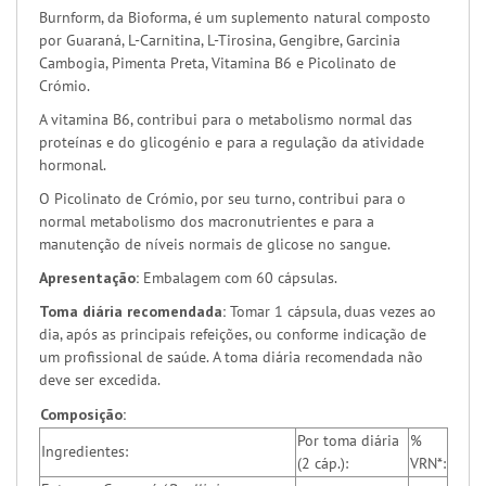
Burnform, da Bioforma, é um suplemento natural composto
por Guaraná, L-Carnitina, L-Tirosina, Gengibre, Garcinia
Cambogia, Pimenta Preta, Vitamina B6 e Picolinato de
Crómio.
A vitamina B6, contribui para o metabolismo normal das
proteínas e do glicogénio e para a regulação da atividade
hormonal.
O Picolinato de Crómio, por seu turno, contribui para o
normal metabolismo dos macronutrientes e para a
manutenção de níveis normais de glicose no sangue.
Apresentação:
Embalagem com 60 cápsulas.
Toma diária recomendada:
Tomar 1 cápsula, duas vezes ao
dia, após as principais refeições, ou conforme indicação de
um profissional de saúde. A toma diária recomendada não
deve ser excedida.
Composição:
Por toma diária
%
Ingredientes:
(2 cáp.):
VRN*: