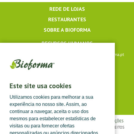
REDE DE LOJAS
RESTAURANTES
SOBRE A BIOFORMA
RECURSOS HUMANOS
Apoio ao cliente: +351 291 640 504 |
lojaonline@bioforma.pt
(dias úteis das 8h30 às 13h e das 14h às 17h30)
Siga-nos em
Este site usa cookies
Utilizamos cookies para melhorar a sua
experiência no nosso site. Assim, ao
continuar a navegar, aceita o uso dos
mesmos para estabelecer estatísticas de
POLÍTICA DE PRIVACIDADE
|
TERMOS E CONDIÇÕES
|
CONDIÇÕES
visitas ou para fornecer ofertas
GERAIS DE VENDA
| ©
TOPFARMA, LDA. 2022.
TODOS OS DIREITOS
personalizadas ou anúncios direcionados.
RESERVADOS.