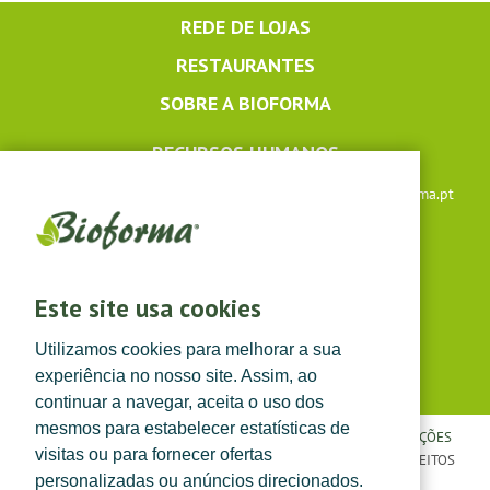
REDE DE LOJAS
RESTAURANTES
SOBRE A BIOFORMA
RECURSOS HUMANOS
Apoio ao cliente: +351 291 640 504 |
lojaonline@bioforma.pt
(dias úteis das 8h30 às 13h e das 14h às 17h30)
Siga-nos em
Este site usa cookies
Utilizamos cookies para melhorar a sua
experiência no nosso site. Assim, ao
continuar a navegar, aceita o uso dos
mesmos para estabelecer estatísticas de
POLÍTICA DE PRIVACIDADE
|
TERMOS E CONDIÇÕES
|
CONDIÇÕES
visitas ou para fornecer ofertas
GERAIS DE VENDA
| ©
TOPFARMA, LDA. 2022.
TODOS OS DIREITOS
personalizadas ou anúncios direcionados.
RESERVADOS.