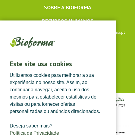
SOBRE A BIOFORMA
RECURSOS HUMANOS
Apoio ao cliente: +351 291 640 504 |
lojaonline@bioforma.pt
(dias úteis das 8h30 às 13h e das 14h às 17h30)
Siga-nos em
Este site usa cookies
Utilizamos cookies para melhorar a sua
experiência no nosso site. Assim, ao
continuar a navegar, aceita o uso dos
mesmos para estabelecer estatísticas de
POLÍTICA DE PRIVACIDADE
|
TERMOS E CONDIÇÕES
|
CONDIÇÕES
visitas ou para fornecer ofertas
GERAIS DE VENDA
| ©
TOPFARMA, LDA. 2022.
TODOS OS DIREITOS
personalizadas ou anúncios direcionados.
RESERVADOS.
Deseja saber mais?
Política de Privacidade