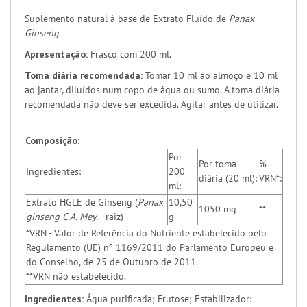
Suplemento natural à base de Extrato Fluído de
Panax
Ginseng
.
Apresentação:
Frasco com 200 ml.
Toma diária recomendada:
Tomar 10 ml ao almoço e 10 ml
ao jantar, diluídos num copo de água ou sumo. A toma diária
recomendada não deve ser excedida. Agitar antes de utilizar.
Composição:
Por
Por toma
%
Ingredientes:
200
diária (20 ml):
VRN*:
ml:
Extrato HGLE de Ginseng (
Panax
10,50
1050 mg
**
ginseng C.A. Mey.
- raiz)
g
*VRN - Valor de Referência do Nutriente estabelecido pelo
Regulamento (UE) nº 1169/2011 do Parlamento Europeu e
do Conselho, de 25 de Outubro de 2011.
**VRN não estabelecido.
Ingredientes:
Água purificada; Frutose; Estabilizador: