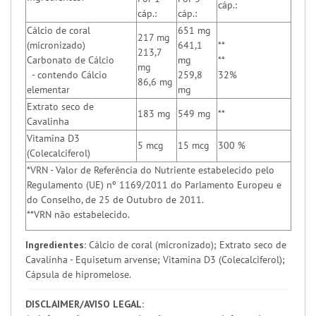
cáp.:
cáp.:
cáp.:
Cálcio de coral
651 mg
217 mg
(micronizado)
641,1
**
213,7
Carbonato de Cálcio
mg
**
mg
- contendo Cálcio
259,8
32%
86,6 mg
elementar
mg
Extrato seco de
183 mg
549 mg
**
Cavalinha
Vitamina D3
5 mcg
15 mcg
300 %
(Colecalciferol)
*VRN - Valor de Referência do Nutriente estabelecido pelo
Regulamento (UE) nº 1169/2011 do Parlamento Europeu e
do Conselho, de 25 de Outubro de 2011.
**VRN não estabelecido.
Ingredientes:
Cálcio de coral (micronizado); Extrato seco de
Cavalinha - Equisetum arvense; Vitamina D3 (Colecalciferol);
Cápsula de hipromelose.
DISCLAIMER/AVISO LEGAL: