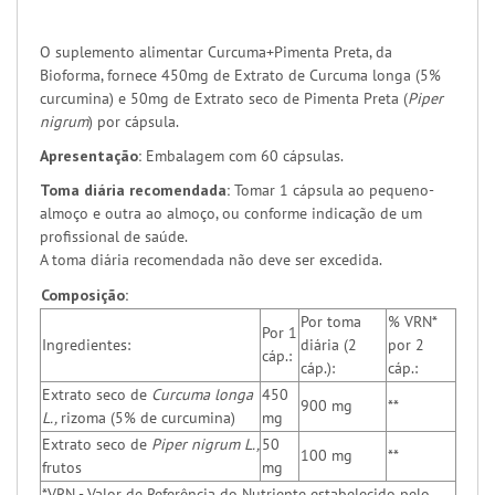
O suplemento alimentar Curcuma+Pimenta Preta, da
Bioforma, fornece 450mg de Extrato de Curcuma longa (5%
curcumina) e 50mg de Extrato seco de Pimenta Preta (
Piper
nigrum
) por cápsula.
Apresentação:
Embalagem com 60 cápsulas.
Toma diária recomendada:
Tomar 1 cápsula ao pequeno-
almoço e outra ao almoço, ou conforme indicação de um
profissional de saúde.
A toma diária recomendada não deve ser excedida.
Composição:
Por toma
% VRN*
Por 1
Ingredientes:
diária (2
por 2
cáp.:
cáp.):
cáp.:
Extrato seco de
Curcuma longa
450
900 mg
**
L.,
rizoma
(5% de curcumina)
mg
Extrato seco de
Piper nigrum L.,
50
100 mg
**
frutos
mg
*VRN - Valor de Referência do Nutriente estabelecido pelo