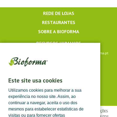
REDE DE LOJAS
RESTAURANTES
SOBRE A BIOFORMA
RECURSOS HUMANOS
Apoio ao cliente: +351 291 640 504 |
lojaonline@bioforma.pt
(dias úteis das 8h30 às 13h e das 14h às 17h30)
Siga-nos em
Este site usa cookies
Utilizamos cookies para melhorar a sua
experiência no nosso site. Assim, ao
continuar a navegar, aceita o uso dos
mesmos para estabelecer estatísticas de
POLÍTICA DE PRIVACIDADE
|
TERMOS E CONDIÇÕES
|
CONDIÇÕES
visitas ou para fornecer ofertas
GERAIS DE VENDA
| ©
TOPFARMA, LDA. 2022.
TODOS OS DIREITOS