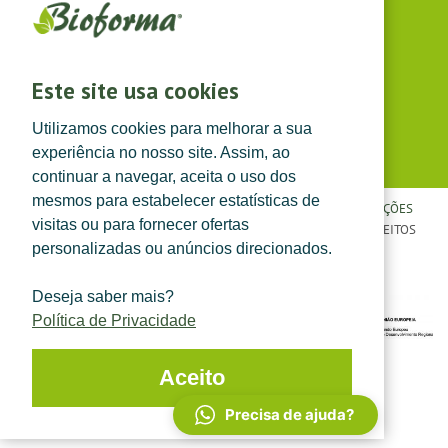
(dias úteis das 8h30 às 13h e das 14h às 17h30)
Siga-nos em
Este site usa cookies
Utilizamos cookies para melhorar a sua
experiência no nosso site. Assim, ao
continuar a navegar, aceita o uso dos
mesmos para estabelecer estatísticas de
POLÍTICA DE PRIVACIDADE
|
TERMOS E CONDIÇÕES
|
CONDIÇÕES
visitas ou para fornecer ofertas
GERAIS DE VENDA
| ©
TOPFARMA, LDA. 2022.
TODOS OS DIREITOS
personalizadas ou anúncios direcionados.
RESERVADOS.
Deseja saber mais?
Política de Privacidade
Aceito
Precisa de ajuda?