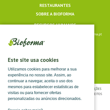
RESTAURANTES
SOBRE A BIOFORMA
RECURSOS HUMANOS
Apoio ao cliente: +351 291 640 504 |
lojaonline@bioforma.pt
(dias úteis das 8h30 às 13h e das 14h às 17h30)
Siga-nos em
Este site usa cookies
Utilizamos cookies para melhorar a sua
experiência no nosso site. Assim, ao
continuar a navegar, aceita o uso dos
mesmos para estabelecer estatísticas de
POLÍTICA DE PRIVACIDADE
|
TERMOS E CONDIÇÕES
|
CONDIÇÕES
visitas ou para fornecer ofertas
GERAIS DE VENDA
| ©
TOPFARMA, LDA. 2022.
TODOS OS DIREITOS
personalizadas ou anúncios direcionados.
RESERVADOS.