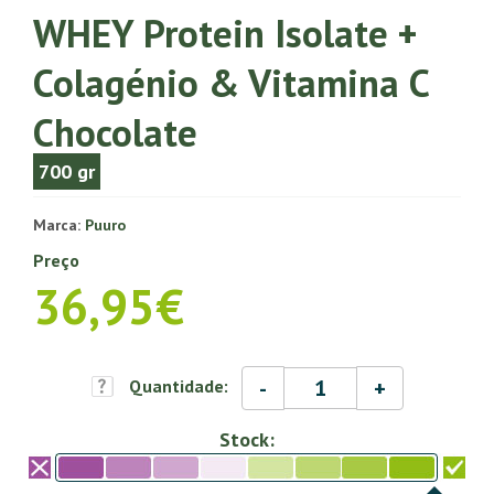
WHEY Protein Isolate +
Colagénio & Vitamina C
Chocolate
700 gr
Marca:
Puuro
Preço
36,95€
-
+
Quantidade:
Stock: