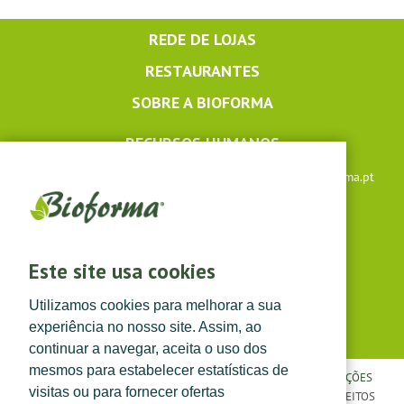
REDE DE LOJAS
RESTAURANTES
SOBRE A BIOFORMA
RECURSOS HUMANOS
Apoio ao cliente: +351 291 640 504 |
lojaonline@bioforma.pt
(dias úteis das 8h30 às 13h e das 14h às 17h30)
Siga-nos em
Este site usa cookies
Utilizamos cookies para melhorar a sua
experiência no nosso site. Assim, ao
continuar a navegar, aceita o uso dos
mesmos para estabelecer estatísticas de
POLÍTICA DE PRIVACIDADE
|
TERMOS E CONDIÇÕES
|
CONDIÇÕES
visitas ou para fornecer ofertas
GERAIS DE VENDA
| ©
TOPFARMA, LDA. 2022.
TODOS OS DIREITOS