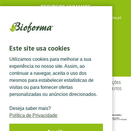
RECURSOS HUMANOS
Apoio ao cliente: +351 291 640 504 |
lojaonline@bioforma.pt
(dias úteis das 8h30 às 13h e das 14h às 17h30)
Siga-nos em
Este site usa cookies
Utilizamos cookies para melhorar a sua
experiência no nosso site. Assim, ao
continuar a navegar, aceita o uso dos
mesmos para estabelecer estatísticas de
POLÍTICA DE PRIVACIDADE
|
TERMOS E CONDIÇÕES
|
CONDIÇÕES
visitas ou para fornecer ofertas
GERAIS DE VENDA
| ©
TOPFARMA, LDA. 2022.
TODOS OS DIREITOS
personalizadas ou anúncios direcionados.
RESERVADOS.
Deseja saber mais?
Política de Privacidade