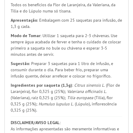
Todos os benefícios da Flor de Laranjeira, da Valeriana, da
Tília e do Lúpulo numa só tisana.
Apresentação:
Embalagem com 25 saquetas para infusão, de
1,3 g cada.
Modo de Tomar:
Utilizar 1 saqueta para 2-3 chávenas. Use
sempre água acabada de ferver e tenha o cuidado de colocar
primeiro a saqueta no bule ou chávena e esperar 3-5
minutos antes de servir.
Sugestão:
Preparar 3 saquetas para 1 litro de infusão, e
consumir durante o dia. Para beber frio, preparar uma
infusão quente, deixar arrefecer e colocar no frigorífico.
Ingredientes por saqueta (1,3g):
Citrus sinensis L.
(Flor de
Laranjeira), flor 0,325 g (25%);
Valeriana officinalis L.
(Valeriana), raiz 0,325 g (25%);
Tilia europaea
(Tilia), flor
0,325 g (25%);
Humulus lupulus L.
(Lúpulo), inflorescência
0,325 g (25%).
DISCLAIMER/AVISO LEGAL:
As informações apresentadas são meramente informativas e