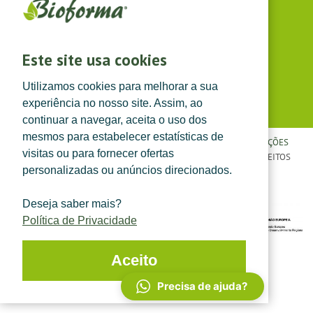
(dias úteis das 8h30 às 13h e das 14h às 17h30)
Siga-nos em
Este site usa cookies
Utilizamos cookies para melhorar a sua
experiência no nosso site. Assim, ao
continuar a navegar, aceita o uso dos
mesmos para estabelecer estatísticas de
POLÍTICA DE PRIVACIDADE
|
TERMOS E CONDIÇÕES
|
CONDIÇÕES
visitas ou para fornecer ofertas
GERAIS DE VENDA
| ©
TOPFARMA, LDA. 2022.
TODOS OS DIREITOS
personalizadas ou anúncios direcionados.
RESERVADOS.
Deseja saber mais?
Política de Privacidade
Aceito
Precisa de ajuda?