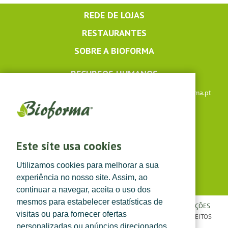
REDE DE LOJAS
RESTAURANTES
SOBRE A BIOFORMA
RECURSOS HUMANOS
Apoio ao cliente: +351 291 640 504 |
lojaonline@bioforma.pt
(dias úteis das 8h30 às 13h e das 14h às 17h30)
Siga-nos em
Este site usa cookies
Utilizamos cookies para melhorar a sua
experiência no nosso site. Assim, ao
continuar a navegar, aceita o uso dos
mesmos para estabelecer estatísticas de
POLÍTICA DE PRIVACIDADE
|
TERMOS E CONDIÇÕES
|
CONDIÇÕES
visitas ou para fornecer ofertas
GERAIS DE VENDA
| ©
TOPFARMA, LDA. 2022.
TODOS OS DIREITOS
personalizadas ou anúncios direcionados.
RESERVADOS.