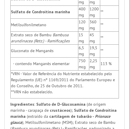
mg
mg
400
1200
Sulfato de Condroitina marinha
**
mg
mg
120
360
Metilsulfonilmetano
**
mg
mg
Extrato seco de Bambu
Bambusa
15
45
**
arundinacea (Retz.) - Ramificações
mg
mg
6,5
19,5
Gluconato de Manganês
**
mg
mg
750
2,25
- contendo Manganês elementar
113 %
mcg
mg
*VRN - Valor de Referência do Nutriente estabelecido pelo
Regulamento (UE) nº 1169/2011 do Parlamento Europeu e
do Conselho, de 25 de Outubro de 2011.
**VRN não estabelecido.
Ingredientes:
Sulfato de D-Glucosamina
(de origem
marinha - carapaça de
crustáceos
);
Sulfato de Condroitina
marinha
(extraído da
cartilagem de tubarão -
Prionace
glauca
); Metilsulfonilmetano (MSM); Extrato seco de Bambu
(
Bambusa arundinacea (Retz.)
- Ramificações, padronizado a