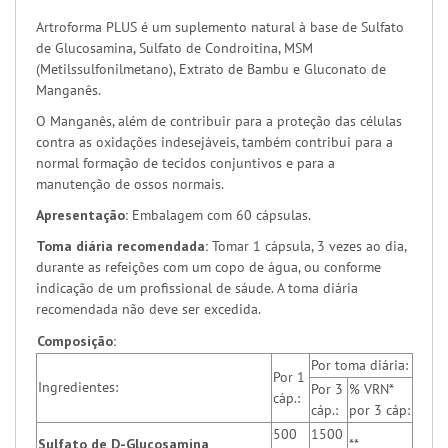
Artroforma PLUS é um suplemento natural à base de Sulfato
de Glucosamina, Sulfato de Condroitina, MSM
(Metilssulfonilmetano), Extrato de Bambu e Gluconato de
Manganês.
O Manganês, além de contribuir para a proteção das células
contra as oxidações indesejáveis, também contribui para a
normal formação de tecidos conjuntivos e para a
manutenção de ossos normais.
Apresentação:
Embalagem com 60 cápsulas.
Toma diária recomendada:
Tomar 1 cápsula, 3 vezes ao dia,
durante as refeições com um copo de água, ou conforme
indicação de um profissional de sáude. A toma diária
recomendada não deve ser excedida.
Composição:
Por toma diária:
Por 1
Ingredientes:
Por 3
% VRN*
cáp.:
cáp.:
por 3 cáp:
500
1500
Sulfato de D-Glucosamina
**