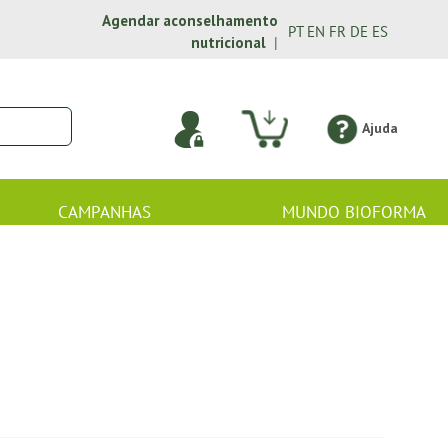
Agendar aconselhamento
PT
EN
FR
DE
ES
nutricional
|
Ajuda
CAMPANHAS
MUNDO BIOFORMA