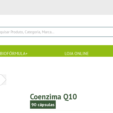
BIOFÓRMULA+
LOJA ONLINE
Coenzima Q10
90 cápsulas