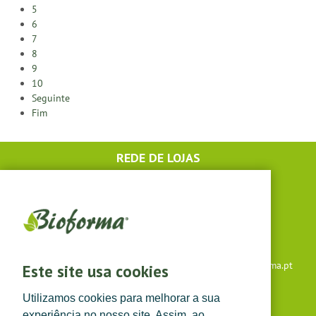
5
6
7
8
9
10
Seguinte
Fim
REDE DE LOJAS
RESTAURANTES
SOBRE A BIOFORMA
RECURSOS HUMANOS
Apoio ao cliente: +351 291 640 504 |
lojaonline@bioforma.pt
Este site usa cookies
(dias úteis das 8h30 às 13h e das 14h às 17h30)
Utilizamos cookies para melhorar a sua
Siga-nos em
experiência no nosso site. Assim, ao