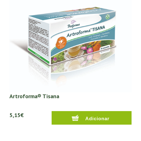
Artroforma® Tisana
5,15€