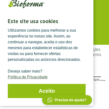
(dias úteis das 8h30 às 13h e das 14h às 17h30)
Siga-nos em
Este site usa cookies
Utilizamos cookies para melhorar a sua
experiência no nosso site. Assim, ao
continuar a navegar, aceita o uso dos
mesmos para estabelecer estatísticas de
POLÍTICA DE PRIVACIDADE
|
TERMOS E CONDIÇÕES
|
CONDIÇÕES
visitas ou para fornecer ofertas
GERAIS DE VENDA
| ©
TOPFARMA, LDA. 2022.
TODOS OS DIREITOS
personalizadas ou anúncios direcionados.
RESERVADOS.
Deseja saber mais?
Política de Privacidade
Aceito
Precisa de ajuda?