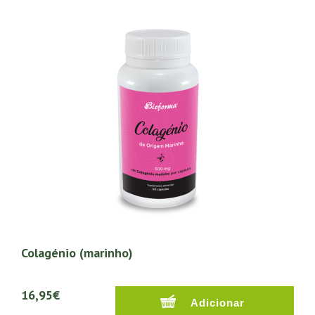
Colagénio (marinho)
16,95€