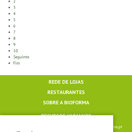
2
3
4
5
6
7
8
9
10
Seguinte
Fim
REDE DE LOJAS
RESTAURANTES
SOBRE A BIOFORMA
RECURSOS HUMANOS
Apoio ao cliente: +351 291 640 504 |
lojaonline@bioforma.pt