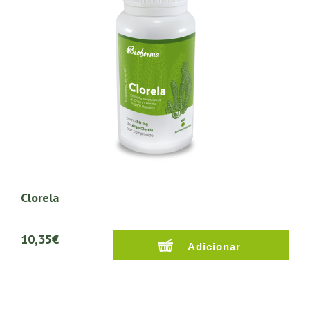
Clorela
10,35€